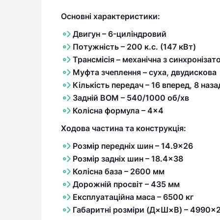
Основні характеристики:
Двигун
–
6-циліндровий
Потужність
–
200 к.с. (147 кВт)
Трансмісія
–
механічна з синхронізат
Муфта зчеплення
–
суха, двудискова
Кількість передач
–
16 вперед, 8 наза
Задній ВОМ
–
540/1000 об/хв
Колісна формула
–
4×4
Ходова частина та конструкція:
Розмір передніх шин
–
14.9×26
Розмір задніх шин
–
18.4×38
Колісна база
–
2600 мм
Дорожній просвіт
–
435 мм
Експлуатаційна маса
–
6500 кг
Габаритні розміри (Д×Ш×В)
–
4990×