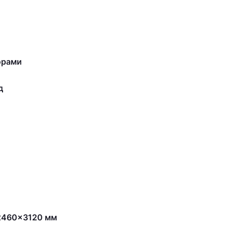
орами
д
2460×3120 мм