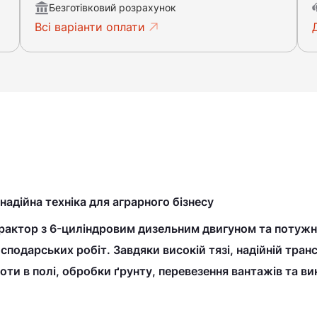
Безготівковий розрахунок
Всі варіанти оплати
адійна техніка для аграрного бізнесу
рактор
з
6-циліндровим дизельним двигуном
та
потужн
подарських робіт. Завдяки високій тязі, надійній транс
оти в полі, обробки ґрунту, перевезення вантажів та в