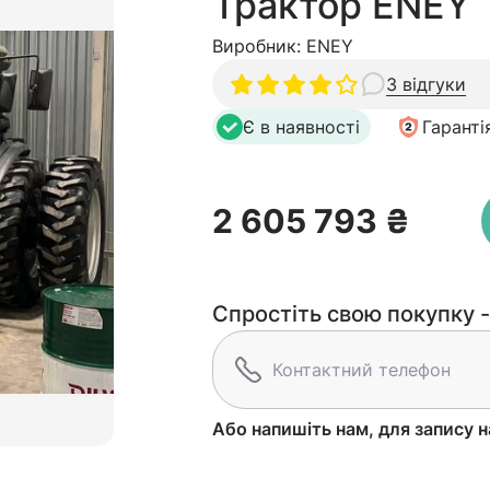
Трактор ENEY
Виробник:
ENEY
3 відгуки
Є в наявності
Гаранті
2 605 793 ₴
Спростіть свою покупку -
Або напишіть нам, для запису н