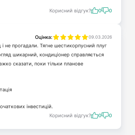
Корисний відгук?
0
0
Оцінка:
09.03.2026
 і не прогадали. Тягне шестикорпусний плуг
, огляд шикарний, кондиціонер справляється
важко сказати, поки тільки планове
тація
очаткових інвестицій.
Корисний відгук?
0
0