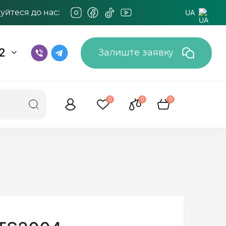
йтеся до нас:
UA
2
Залиште заявку
0
0
0