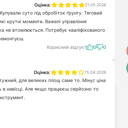
Оцінка:
21.05.2026
Купували суто під обробіток ґрунту. Тяговий
икі крутні моменти. Важелі управління
ка не втомлюється. Потребує кваліфікованого
дремонтуєш.
Корисний відгук?
0
0
Оцінка:
15.04.2026
тужний, для великих площ саме то. Мінус ціна
ть в навісці. Але якщо працюєш серйозно то
інструмент.