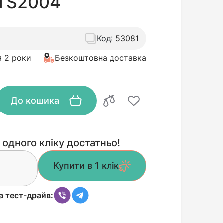
 TS2004
Код:
53081
я 2 роки
Безкоштовна доставка
До кошика
 одного кліку достатньо!
Купити в 1 клік
а тест-драйв: