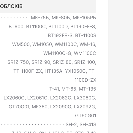
ОБЛОКІВ
МК-75Б, МК-80Б, МК-105РБ
BT900, BT1100C, BT1100D, BT190FE-S,
BT192FE-S, ВТ-1100S
WM500, WM1050, WM1100C, WM-16,
WM1100C-G, WM1100C
SR1Z-750, SR1Z-90, SR1Z-80, SR1Z-100,
TT-1100F-ZX, HT135А, YX1050C, TT-
1100D-ZX
T-41, MT-65, МТ-135
LX2060G, LX2061G, LX2062G, LX3060G,
GT70G01, MF360, LX2090G, LX2092G,
GT90G01
SH-2, SH-41S