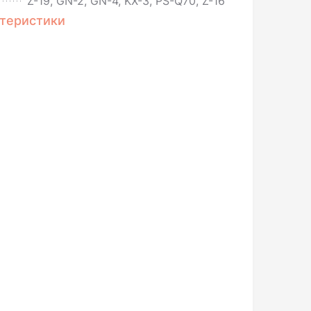
Z-19, GN-2, GN-4, KX-3, PS-Q70, Z-16
ктеристики