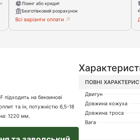
Лізинг або кредит
ні
Безготівковий розрахунок
Всі варіанти оплати
Характерист
ПОВНІ ХАРАКТЕРИ
Двигун
92F підходить на бензинові
Довжина кожуха
оплит та ін, потужністю 6,5-18
Довжина троса
на: 1220 мм.
Вага
ння та заводський