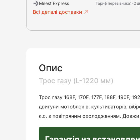
Meest Express
Тариф перевізника
1-2 д
Всі деталі доставки
Опис
Трос газу (L-1220 мм)
Трос газу 168F, 170F, 177F, 188F, 190F, 1
двигуни мотоблоків, культиваторів, вібр
к.с. з повітряним охолодженням. Довжи
Гарантія на встановле