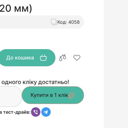
220 мм)
Код:
4058
До кошика
 одного кліку достатньо!
Купити в 1 клік
а тест-драйв: