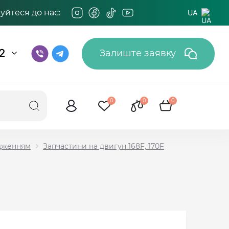
йтеся до нас:
UA
2
Залиште заявку
0
0
0
одженням
Запчастини на двигун 168F, 170F