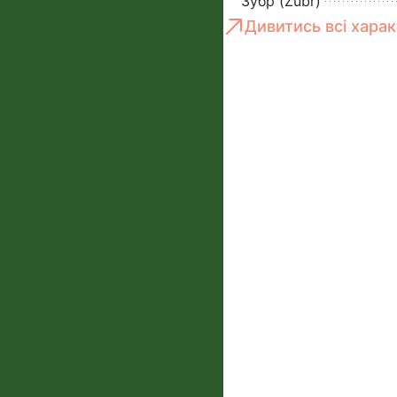
Зубр (Zubr)
Дивитись всі хара