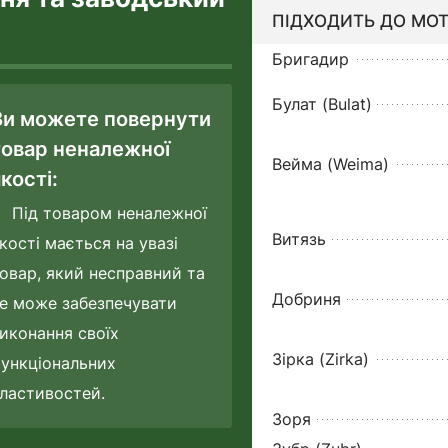
ПІДХОДИТЬ ДО МОТ
Бригадир
Булат (Bulat)
Ви можете повернути
товар неналежної
Вейма (Weima)
кості:
Під товаром неналежної
Витязь
кості мається на увазі
овар, який несправний та
Добриня
е може забезпечувати
иконання своїх
Зірка (Zirka)
ункціональних
ластивостей.
Зоря