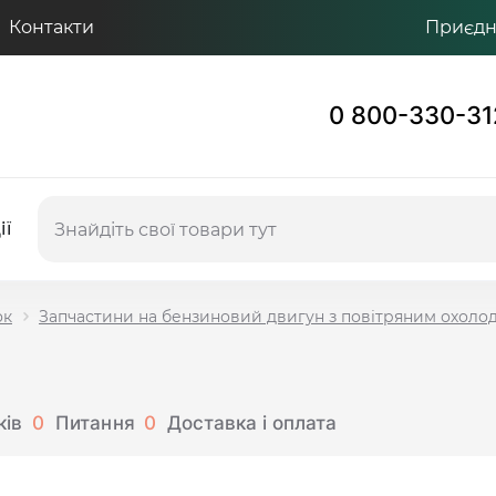
Контакти
Приєдну
0 800-330-31
ії
ок
Запчастини на бензиновий двигун з повітряним охол
ків
0
Питання
0
Доставка і оплата