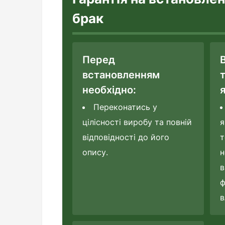
брак
Перед
встановленням
необхідно:
я
Переконатись у
цілісності виробу та повній
я
відповідності до його
т
опису.
н
в
ф
в