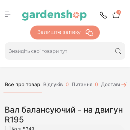
0
Залиште заявку
Все про товар
Відгуків
0
Питання
0
Доставка і 
Вал балансуючий - на двигун
R195
Код:
5349