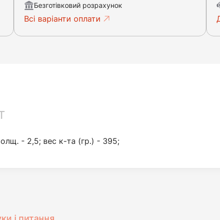
Безготівковий розрахунок
Всі варіанти оплати
T
олщ. - 2,5; вес к-та (гр.) - 395;
уки і питання