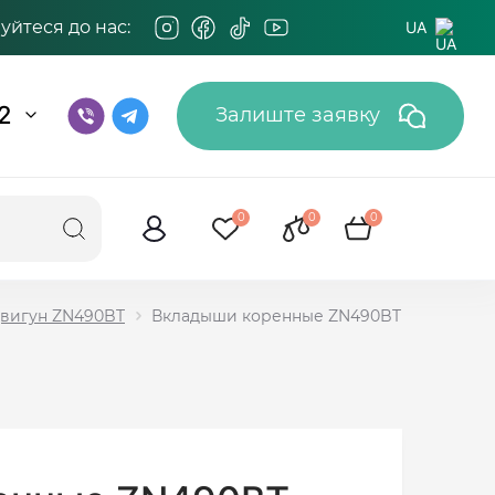
йтеся до нас:
UA
2
Залиште заявку
0
0
0
двигун ZN490BT
Вкладыши коренные ZN490BT