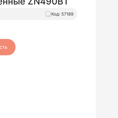
енные ZN490BT
Код:
57189
сть