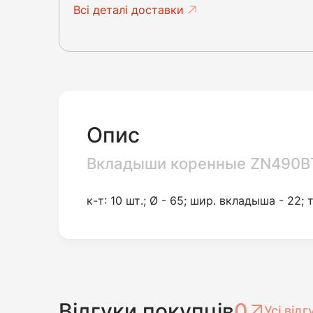
Всі деталі доставки
Опис
Вкладыши коренные ZN490B
к-т: 10 шт.; Ø - 65; шир. вкладыша - 22; т
Відгуки покупців
0
Усі відг