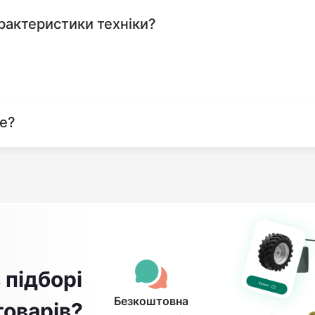
рактеристики техніки?
те?
 підборі
Безкоштовна
товарів?