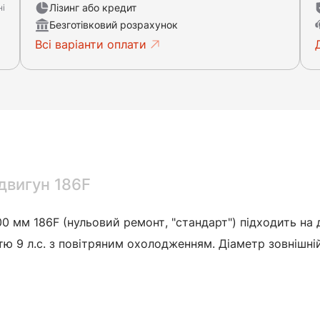
Лізинг або кредит
ні
Безготівковий розрахунок
Всі варіанти оплати
 двигун 186F
00 мм 186F (нульовий ремонт, "стандарт") підходить на 
стю 9 л.с. з повітряним охолодженням.
Діаметр зовнішні