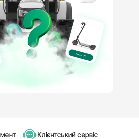
имент
Клієнтський сервіс