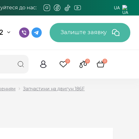
йтеся до нас:
UA
2
Залиште заявку
0
0
0
дженням
Запчастини на двигун 186F