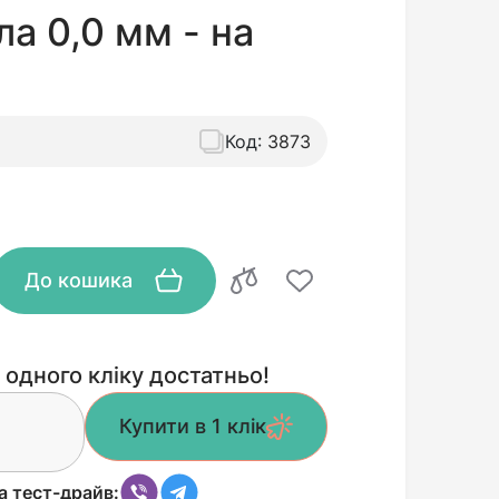
ла 0,0 мм - на
Код:
3873
До кошика
 одного кліку достатньо!
Купити в 1 клік
а тест-драйв: