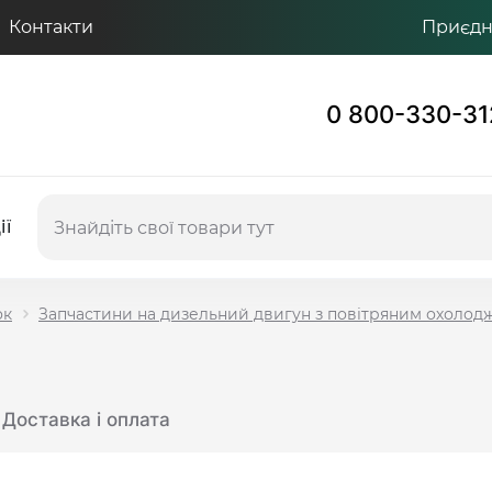
Контакти
Приєдну
0 800-330-31
ії
ок
Запчастини на дизельний двигун з повітряним охоло
Доставка і оплата