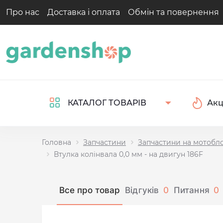
Про нас
Доставка і оплата
Обмін та повернення
Акц
КАТАЛОГ ТОВАРІВ
Головна
Запчастини
Запчастини на мотобл
Втулка колінвала 0,0 мм - на двигун 186F
Все про товар
Відгуків
0
Питання
0