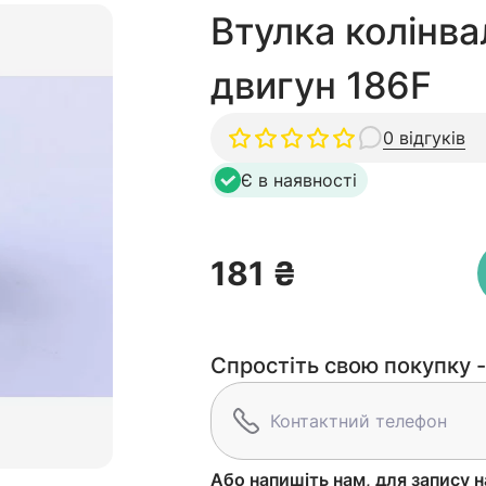
Втулка колінва
двигун 186F
0 відгуків
Є в наявності
181 ₴
Спростіть свою покупку -
Або напишіть нам, для запису н