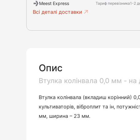
Meest Express
Тариф перевізника
1-2 д
Всі деталі доставки
Опис
Втулка колінвала 0,0 мм - на
Втулка колінвала (вкладиш корінний)
0,
культиваторів, віброплит та ін, потужні
мм, ширина – 23 мм.