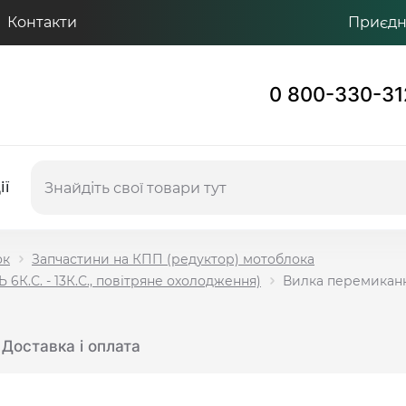
Контакти
Приєдну
0 800-330-31
ії
ок
Запчастини на КПП (редуктор) мотоблока
6К.С. - 13К.С., повітряне охолодження)
Вилка перемикан
Доставка і оплата