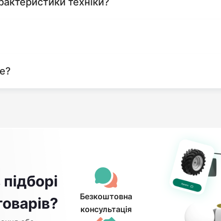
рактеристики техніки?
те?
 підборі
Безкоштовна
товарів?
консультація