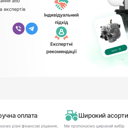
ання або
а експертів
Індивідуальний
підхід
Експертні
рекомендації
ручна оплата
Широкий асорт
уємо різні фінансові рішення,
Ми пропонуємо широкий вибір