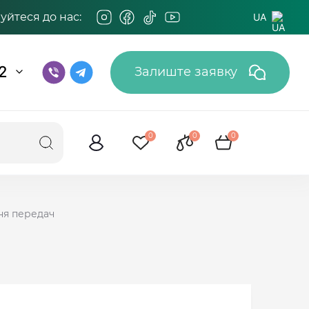
йтеся до нас:
UA
2
Залиште заявку
0
0
0
ня передач