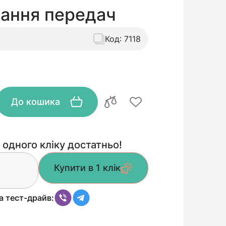
ання передач
Код:
7118
До кошика
 одного кліку достатньо!
Купити в 1 клік
а тест-драйв: