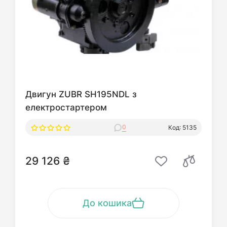
Двигун ZUBR SH195NDL з
електростартером
0
Код: 5135
29 126 ₴
До кошика