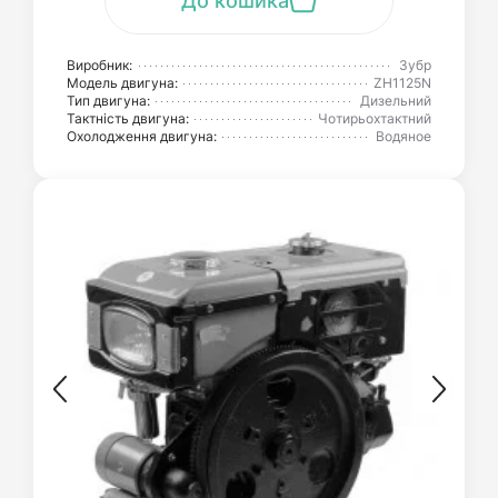
До кошика
Виробник:
Зубр
Модель двигуна:
ZH1125N
Тип двигуна:
Дизельний
Тактність двигуна:
Чотирьохтактний
Охолодження двигуна:
Водяное