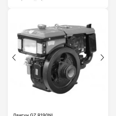
Двигун GZ R190NL