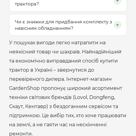
трактора?
доставляє техніку до будь-якої точки
почала окупати себе з першого дня.
України. Трактор привозять у зібраному
Обов'язково. При покупці ви отримуєте
Чи є знижки для придбання комплекту з
та заправленому вигляді, а представник
навісним обладнанням?
повний пакет документів, необхідних для
компанії може провести короткий
законної реєстрації техніки у державних
інструктаж на місці.
У пошуках вигоди легко натрапити на
Так, купівля техніки в комплекті (трактор
органах.
неякісний товар чи шахраїв. Найнадійніший
+ фреза + плуг) в GardenShop часто
та економічно виправданий спосіб купити
обходиться значно дешевше, ніж
трактор в Україні – звернутися до
придбання окремо.
перевіреного дилера. Інтернет-магазин
GardenShop пропонує широкий асортимент
техніки світових брендів (Lovol, Dongfeng,
Скаут, Кентавр) з бездоганним сервісом та
підтримкою. Це вибір тих, хто хоче працювати
на землі, а не гаяти час на нескінченні
ремонти.