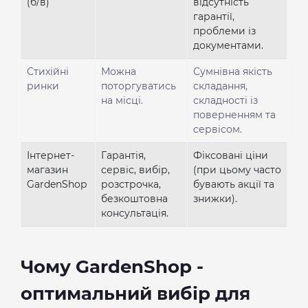
(б/в)
відсутність
гарантії,
проблеми із
документами.
Стихійні
Можна
Сумнівна якість
ринки
поторгуватись
складання,
на місці.
складності із
поверненням та
сервісом.
Інтернет-
Гарантія,
Фіксовані ціни
магазин
сервіс, вибір,
(при цьому часто
GardenShop
розстрочка,
бувають акції та
безкоштовна
знижки).
консультація.
Чому GardenShop -
оптимальний вибір для