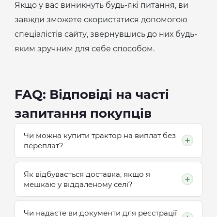
Якщо у вас виникнуть будь-які питання, ви
завжди зможете скористатися допомогою
спеціалістів сайту, звернувшись до них будь-
яким зручним для себе способом.
FAQ: Відповіді на часті
запитання покупців
Чи можна купити трактор на виплат без
переплат?
Так, GardenShop співпрацює з
Як відбувається доставка, якщо я
мешкаю у віддаленому селі?
провідними банками України,
пропонуючи вигідні програми
Логістична служба GardenShop
Чи надаєте ви документи для реєстрації
кредитування та розстрочки, щоб техніка