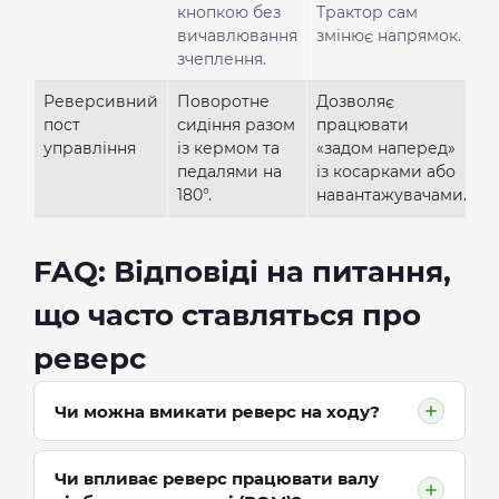
кнопкою без
Трактор сам
вичавлювання
змінює напрямок.
зчеплення.
Реверсивний
Поворотне
Дозволяє
пост
сидіння разом
працювати
управління
із кермом та
«задом наперед»
педалями на
із косарками або
180°.
навантажувачами.
FAQ: Відповіді на питання,
що часто ставляться про
реверс
Чи можна вмикати реверс на ходу?
Якщо у вас механічний реверс, то
Чи впливає реверс працювати валу