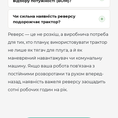
відбору потужності (ВОМ)?
категорично немає – потрібно
дочекатися повної зупинки та вичавити
Як правило, ні. Більшість сучасних
Чи сильна наявність реверсу
зчеплення, інакше можна пошкодити
подорожчає трактор?
тракторів мають незалежний ВОМ, який
шестерні коробки. Якщо встановлено
продовжує крутитися в той самий бік,
гідрореверс, система сама синхронізує
Реверс — це не розкіш, а виробнича потреба
Так, коробка передач з реверсом
навіть якщо трактор поїхав назад.
швидкості, але різкі перемикання все
для тих, хто планує використовувати трактор
складніше у виробництві. Однак ця
одно збільшують зношування.
не лише як тягач для плуга, а й як
переплата окупається за рахунок
маневрений навантажувач чи комунальну
зниження витрати пального та меншої
машину. Якщо ваша робота пов'язана з
втоми водія при інтенсивних роботах.
постійними розворотами та рухом вперед-
назад, наявність важеля реверсу заощадить
сотні робочих годин на рік.