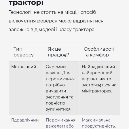
тракторі
Технології не стоять на місці, і спосіб
включення реверсу може відрізнятися
залежно від моделі і класу трактора:
Тип
Як це
Особливості
реверсу
працює?
та комфорт
Механічний
Окремий
Найнадійніший і
важіль. Для
найпростіший
перемикання
варіант, часто
потрібно
зустрічається на
вичавити
мінітракторах.
зчеплення та
повністю
зупинитися.
Гідравлічний
Перемикання
Максимальна
важелем або
продуктивність.