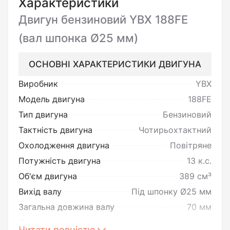
Характеристики
Двигун бензиновий YBX 188FE
(вал шпонка Ø25 мм)
ОСНОВНІ ХАРАКТЕРИСТИКИ ДВИГУНА
Виробник
YBX
Модель двигуна
188FE
Тип двигуна
Бензиновий
Тактність двигуна
Чотирьохтактний
Охолодження двигуна
Повітряне
Потужність двигуна
13 к.с.
Об'єм двигуна
389 см³
Вихід валу
Під шпонку Ø25 мм
Загальна довжина валу
70 мм
Довжина шпонкової частини
60 мм
Читати повністю