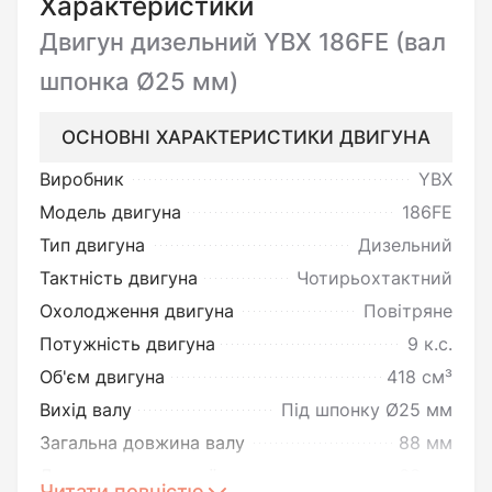
Характеристики
Двигун дизельний YBX 186FE (вал
шпонка Ø25 мм)
ОСНОВНІ ХАРАКТЕРИСТИКИ ДВИГУНА
Виробник
YBX
Модель двигуна
186FЕ
Тип двигуна
Дизельний
Тактність двигуна
Чотирьохтактний
Охолодження двигуна
Повітряне
Потужність двигуна
9 к.с.
Об'єм двигуна
418 см³
Вихід валу
Під шпонку Ø25 мм
Загальна довжина валу
88 мм
Довжина шпонкової частини
63 мм
Читати повністю