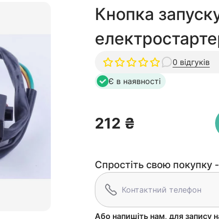
Кнопка запуск
електростарте
0 відгуків
Є в наявності
212 ₴
Спростіть свою покупку -
Або напишіть нам, для запису н