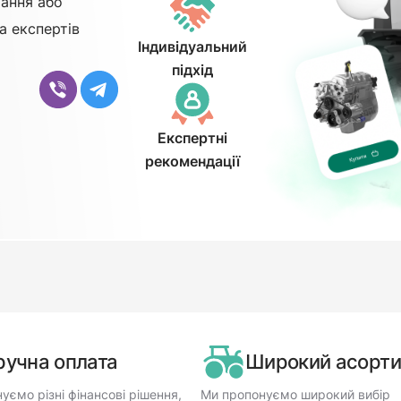
ання або
а експертів
Індивідуальний
підхід
Експертні
рекомендації
ручна оплата
Широкий асорт
уємо різні фінансові рішення,
Ми пропонуємо широкий вибір