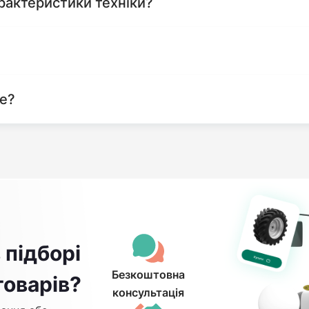
рактеристики техніки?
те?
 підборі
Безкоштовна
товарів?
консультація