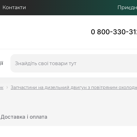
Контакти
Приєдну
0 800-330-31
ії
ок
Запчастини на дизельний двигун з повітряним охоло
Доставка і оплата