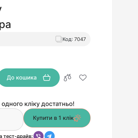
у
ра
Код:
7047
До кошика
 одного кліку достатньо!
Купити в 1 клік
а тест-драйв: