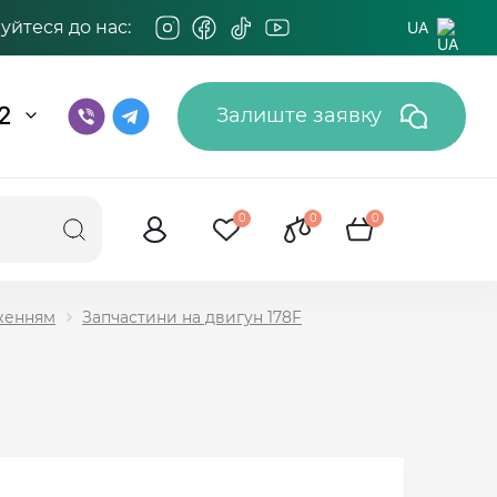
йтеся до нас:
UA
2
Залиште заявку
0
0
0
дженням
Запчастини на двигун 178F