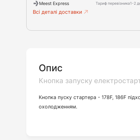
Meest Express
Тариф перевізника
1-2 д
Всі деталі доставки
Опис
Кнопка запуску електростар
Кнопка пуску стартера - 178F, 186F під
охолодженням.