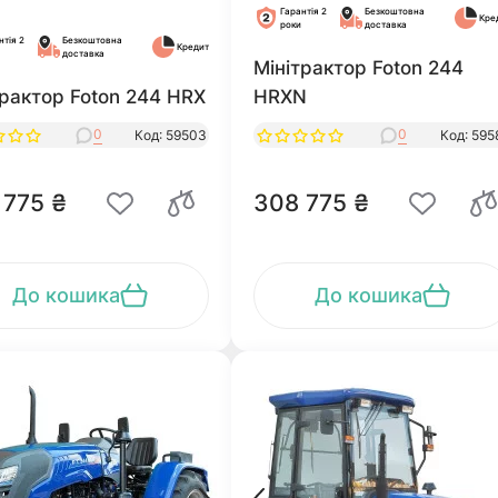
Гарантія 2
Безкоштовна
Кре
роки
доставка
нтія 2
Безкоштовна
Кредит
доставка
Мінітрактор Foton 244
трактор Foton 244 HRX
HRXN
0
0
Код: 59503
Код: 595
 775 ₴
308 775 ₴
До кошика
До кошика