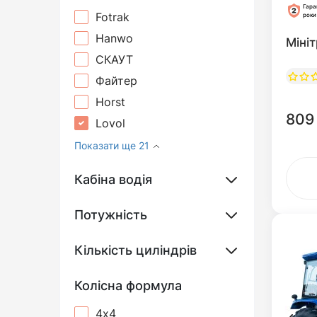
Гара
Fotrak
роки
Hanwo
Міні
СКАУТ
Файтер
Horst
809
Lovol
Показати ще 21
Кабіна водія
Потужність
Кількість циліндрів
Колісна формула
4х4