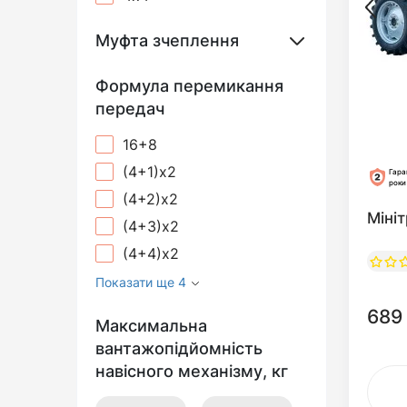
Муфта зчеплення
Формула перемикання
передач
16+8
(4+1)х2
Гара
роки
(4+2)х2
Міні
(4+3)х2
(4+4)х2
Показати ще 4
689
Максимальна
вантажопідйомність
навісного механізму, кг