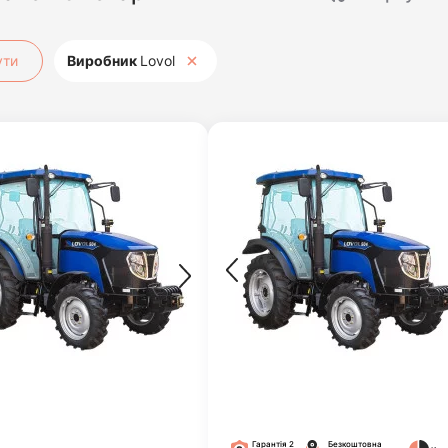
ути
Виробник
Lovol
Гарантія 2
Безкоштовна