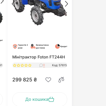
дит
Гарантія 2
Безкоштовна
Кредит
роки
доставка
Мінітрактор Foton FT244H
0
41
Код: 57615
299 825 ₴
До кошика