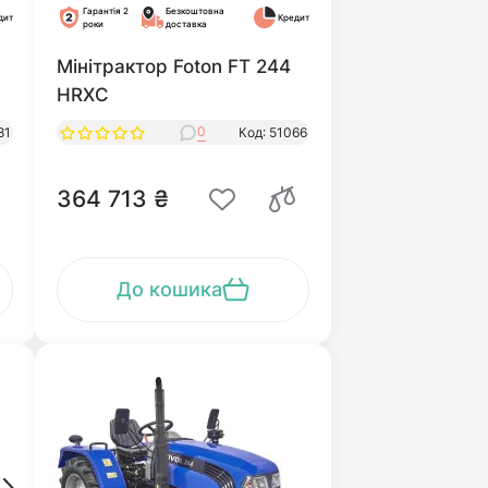
Гарантія 2
Безкоштовна
дит
Кредит
роки
доставка
Мінітрактор Foton FT 244
HRXC
0
81
Код: 51066
364 713 ₴
До кошика