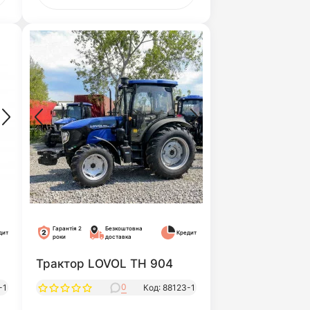
Гарантія 2
Безкоштовна
дит
Кредит
роки
доставка
Трактор LOVOL TH 904
0
-1
Код: 88123-1