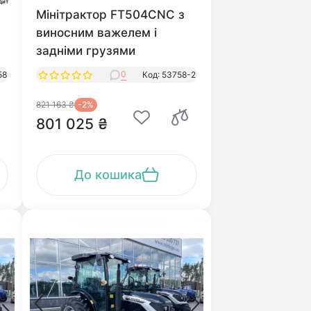
дит
Мінітрактор FT504CNC з
виносним важелем і
задніми грузями
0
58
Код: 53758-2
821 163 ₴
-2%
801 025 ₴
До кошика