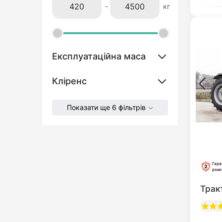
-
кг
Експлуатаційна маса
Кліренс
Показати ще 6 фільтрів
Гара
роки
Трак