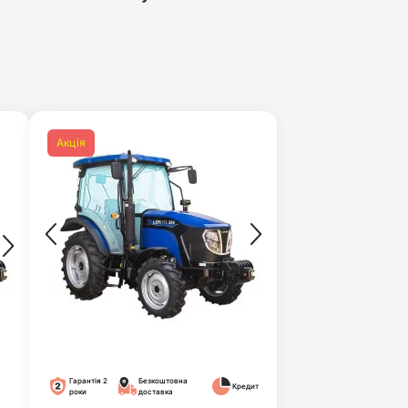
Акція
Гарантія 2
Безкоштовна
Кредит
роки
доставка