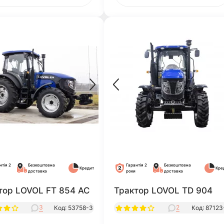
нтія 2
Безкоштовна
Гарантія 2
Безкоштовна
Кредит
Кре
доставка
роки
доставка
тор LOVOL FT 854 AC
Трактор LOVOL TD 904
3
2
Код: 53758-3
Код: 87123