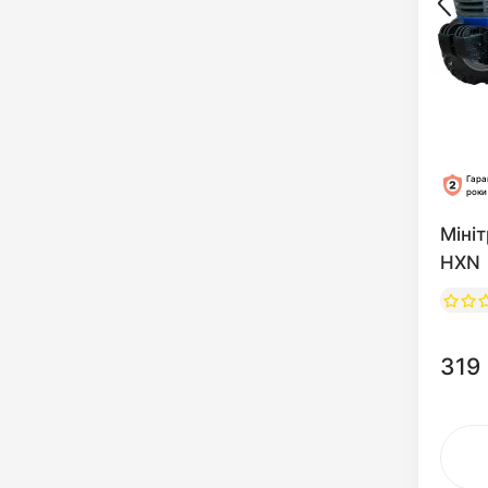
Гара
роки
Міні
HXN
319