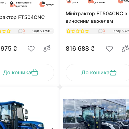
Кре
роки
доставка
нтія 2
Безкоштовна
Кредит
доставка
Мінітрактор FT504CNC з
трактор FT504CNC
виносним важелем
0
0
Код: 53758-1
Код: 537
 975 ₴
816 688 ₴
До кошика
До кошика