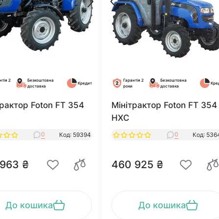
нтія 2
Безкоштовна
Гарантія 2
Безкоштовна
Кредит
Кре
доставка
роки
доставка
трактор Foton FT 354
Мінітрактор Foton FT 354
HXС
0
0
Код: 59394
Код: 536
 963 ₴
460 925 ₴
До кошика
До кошика