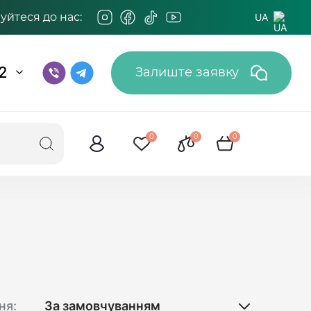
йтеся до нас:
UA
2
Залиште заявку
0
0
0
ня: