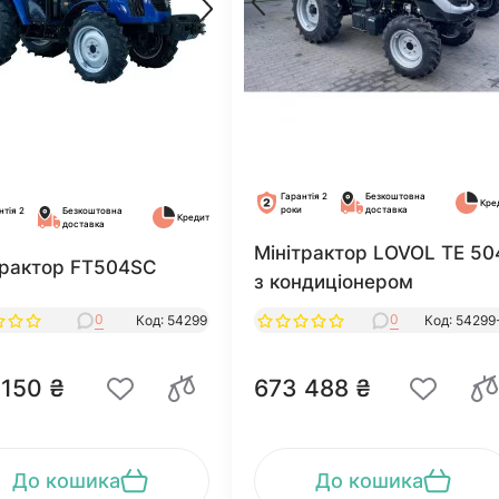
Гарантія 2
Безкоштовна
Кре
роки
доставка
нтія 2
Безкоштовна
Кредит
доставка
Мінітрактор LOVOL TЕ 50
трактор FT504SC
з кондиціонером
0
0
Код: 54299
Код: 54299
 150 ₴
673 488 ₴
До кошика
До кошика