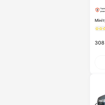
Гара
роки
Міні
308