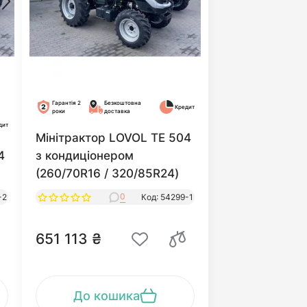
Гарантія 2
Безкоштовна
Кредит
роки
доставка
дит
Мінітрактор LOVOL TЕ 504
4
з кондиціонером
(260/70R16 / 320/85R24)
0
-2
Код: 54299-1
651 113 ₴
До кошика