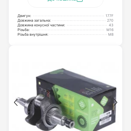
Двигун:
177F
Довжина загальна:
270
Довжина конусної частини:
43
Різьба:
М16
Різьба внутрішня:
М8