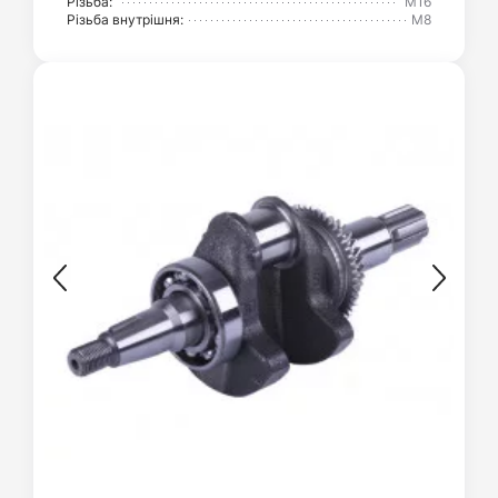
Різьба:
М16
Різьба внутрішня:
М8