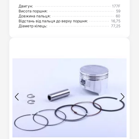
Двигун:
177F
Висота поршня:
59
Довжина пальця:
60
Відстань від пальця до верху поршня:
16,75
Діаметр кілець:
77,25