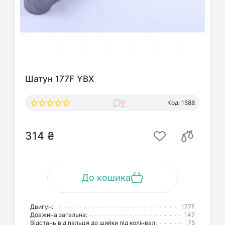
Шатун 177F YBX
0
Код: 1588
314 ₴
До кошика
Двигун:
177F
Довжина загальна:
147
Відстань від пальця до шийки під колінвал:
75