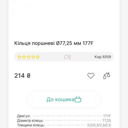
Кільця поршневі Ø77,25 мм 177F
0
Код: 6359
214 ₴
До кошика
Двигун:
177F
Діаметр кілець:
77,25
Товщина кілець:
2/2/0,5/2,5/0,5