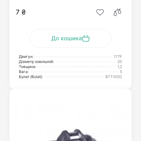
7 ₴
До кошика
Двигун:
177F
Діаметр зовнішній:
20
Товщина:
1,2
Вага:
5
Булат (Bulat):
BT1100D