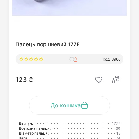
Палець поршневий 177F
0
Код: 3966
123 ₴
До кошика
Двигун:
177F
Довжина пальця:
60
Діаметр пальця:
18
Вага:
74