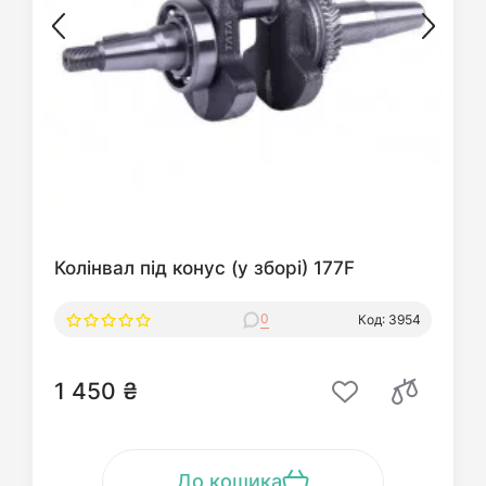
Колінвал під конус (у зборі) 177F
0
Код: 3954
1 450 ₴
До кошика