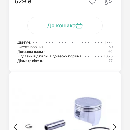
629 ₴
До кошика
Двигун:
177F
Висота поршня:
59
Довжина пальця:
60
Відстань від пальця до верху поршня:
16,75
Діаметр кілець:
77