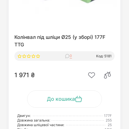
Колінвал під шліци Ø25 (у зборі) 177F
TTG
0
Код: 5181
1 971 ₴
До кошика
Двигун:
177F
Довжина загальна:
255
Довжина шліцевої частини:
25