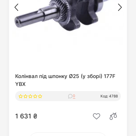
Колінвал під шпонку Ø25 (у зборі) 177F
YBX
0
Код: 4788
1 631 ₴