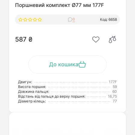
Поршневий комплект Ø77 мм 177F
0
Код: 6658
587 ₴
До кошика
Двигун:
177F
Висота поршня:
59
Довжина пальця:
60
Відстань від пальця до верху поршня:
16,75
Діаметр кілець:
77