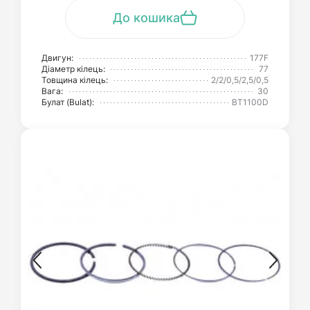
До кошика
Двигун:
177F
Діаметр кілець:
77
Товщина кілець:
2/2/0,5/2,5/0,5
Вага:
30
Булат (Bulat):
BT1100D