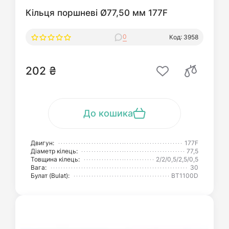
Кільця поршневі Ø77,50 мм 177F
0
Код: 3958
202 ₴
До кошика
Двигун:
177F
Діаметр кілець:
77,5
Товщина кілець:
2/2/0,5/2,5/0,5
Вага:
30
Булат (Bulat):
BT1100D