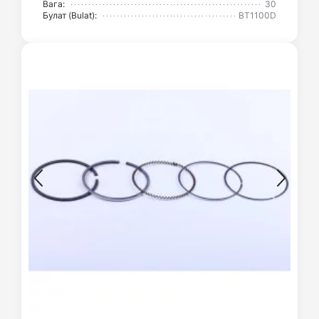
Вага:
30
Булат (Bulat):
BT1100D