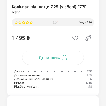
Колінвал під шліци Ø25 (у зборі) 177F
YBX
0
Код: 4798
1 495 ₴
До кошика
Двигун:
177F
Довжина загальна:
255
Довжина шліцевої частини:
25
Різьба:
М16
Різьба внутрішня:
М8