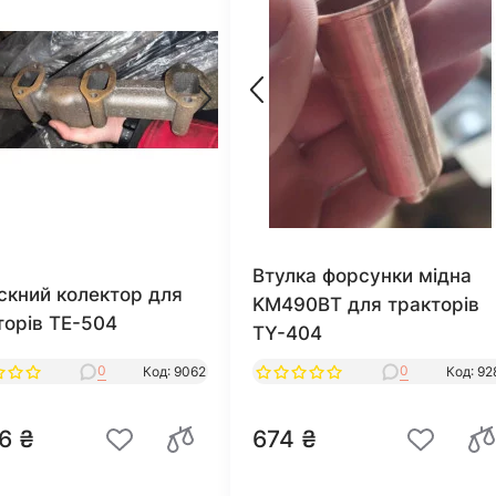
Втулка форсунки мідна
скний колектор для
KM490ВТ для тракторів
торів ТЕ-504
TY-404
0
0
Код: 9062
Код: 92
6 ₴
674 ₴