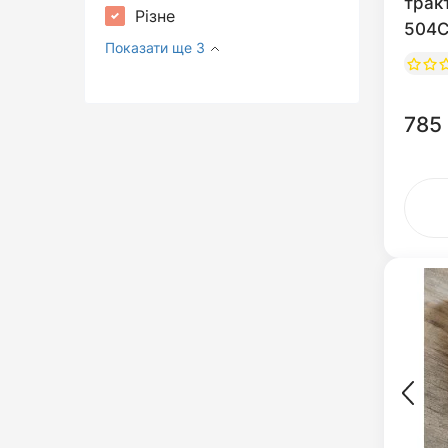
трак
Різне
504
Показати ще 3
785