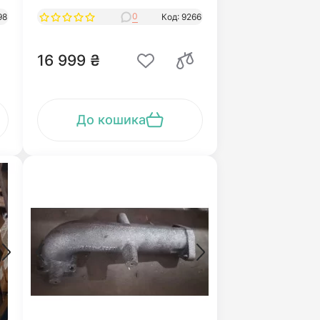
0
98
Код: 9266
16 999 ₴
До кошика