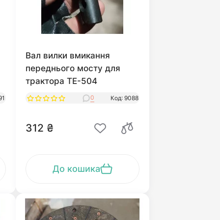
Вал вилки вмикання
переднього мосту для
трактора ТЕ-504
0
91
Код: 9088
312 ₴
До кошика