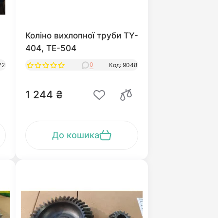
Коліно вихлопної труби TY-
404, ТЕ-504
0
72
Код: 9048
1 244 ₴
До кошика