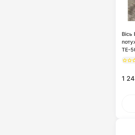
Вісь
поту
ТЕ-5
1 24