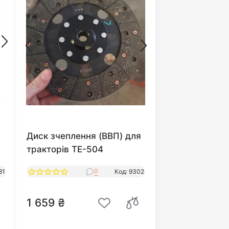
Диск зчеплення (ВВП) для
тракторів TE-504
0
81
Код: 9302
1 659 ₴