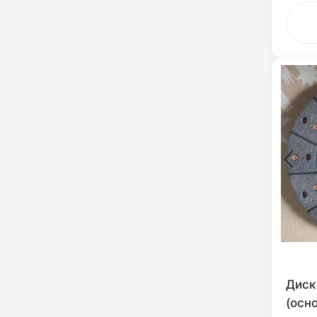
Диск
(осн