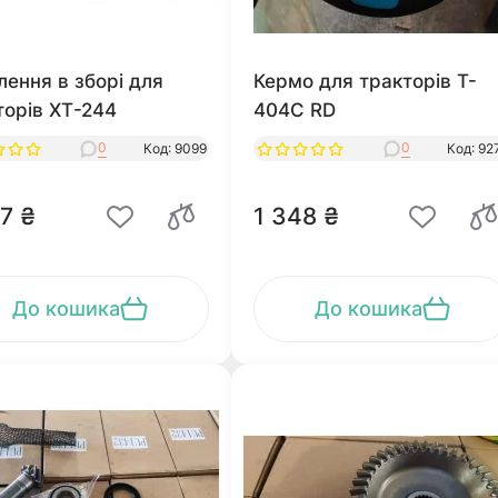
лення в зборі для
Кермо для тракторів T-
торів ХТ-244
404С RD
0
0
Код: 9099
Код: 92
7 ₴
1 348 ₴
До кошика
До кошика