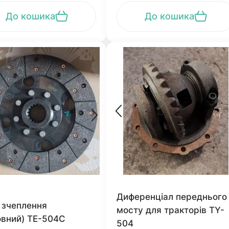
До кошика
До кошика
Диференціал переднього
 зчеплення
мосту для тракторів TY-
овний) ТЕ-504С
504