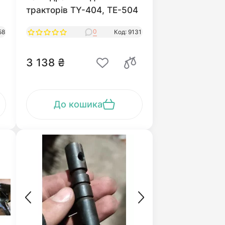
тракторів TY-404, TE-504
0
58
Код: 9131
3 138 ₴
До кошика