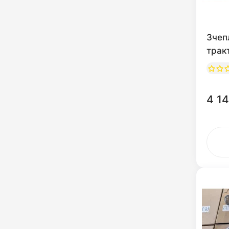
Зчеп
трак
4 14