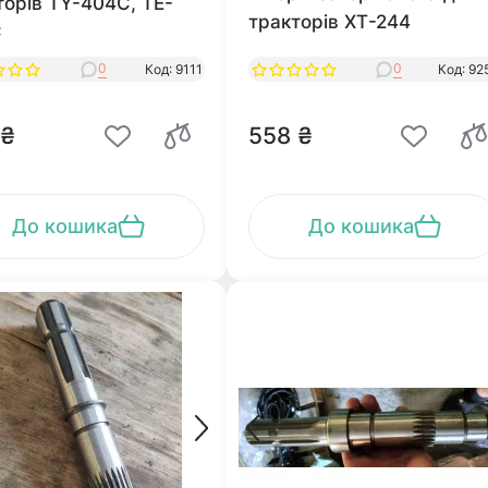
торів TY-404C, TE-
тракторів ХТ-244
C
0
0
Код: 9111
Код: 92
 ₴
558 ₴
До кошика
До кошика