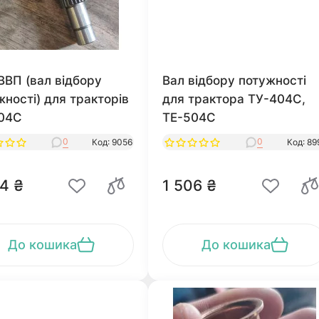
 ВВП (вал відбору
Вал відбору потужності
жності) для тракторів
для трактора ТУ-404С,
04С
ТЕ-504С
0
0
Код: 9056
Код: 89
4 ₴
1 506 ₴
До кошика
До кошика