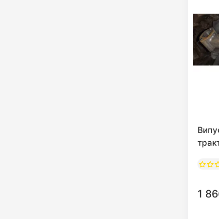
Випу
трак
1 86