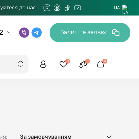
йтеся до нас:
UA
2
Залиште заявку
0
0
0
ня: